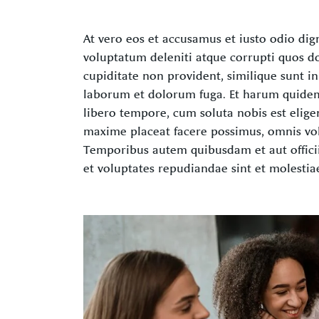
At vero eos et accusamus et iusto odio di
voluptatum deleniti atque corrupti quos do
cupiditate non provident, similique sunt in 
laborum et dolorum fuga. Et harum quidem 
libero tempore, cum soluta nobis est elig
maxime placeat facere possimus, omnis vo
Temporibus autem quibusdam et aut officiis
et voluptates repudiandae sint et molesti