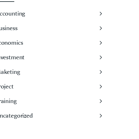
ccounting
usiness
conomics
nvestment
aketing
roject
raining
ncategorized