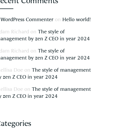
Recent Comments
 WordPress Commenter
on
Hello world!
dam Richard
on
The style of
anagement by zen Z CEO in year 2024
dam Richard
on
The style of
anagement by zen Z CEO in year 2024
ellisa Doe
on
The style of management
y zen Z CEO in year 2024
ellisa Doe
on
The style of management
y zen Z CEO in year 2024
ategories