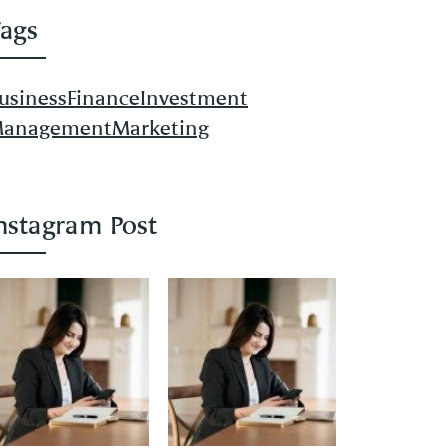
ags
usiness
Finance
Investment
anagement
Marketing
nstagram Post