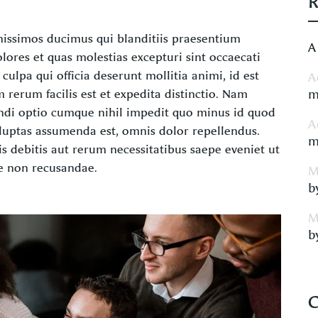
gnissimos ducimus qui blanditiis praesentium
A
lores et quas molestias excepturi sint occaecati
culpa qui officia deserunt mollitia animi, id est
A
rerum facilis est et expedita distinctio. Nam
m
endi optio cumque nihil impedit quo minus id quod
A
luptas assumenda est, omnis dolor repellendus.
m
 debitis aut rerum necessitatibus saepe eveniet ut
ae non recusandae.
M
b
M
b
C