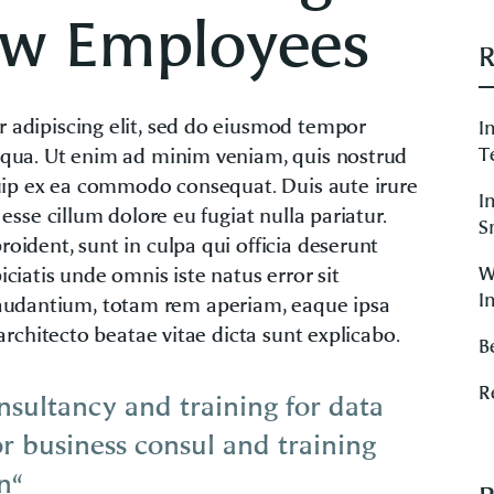
ew Employees
R
r adipiscing elit, sed do eiusmod tempor
I
T
liqua. Ut enim ad minim veniam, quis nostrud
iquip ex ea commodo consequat. Duis aute irure
I
 esse cillum dolore eu fugiat nulla pariatur.
S
oident, sunt in culpa qui officia deserunt
W
iciatis unde omnis iste natus error sit
I
udantium, totam rem aperiam, eaque ipsa
 architecto beatae vitae dicta sunt explicabo.
B
R
onsultancy and training for data
or business consul and training
n“