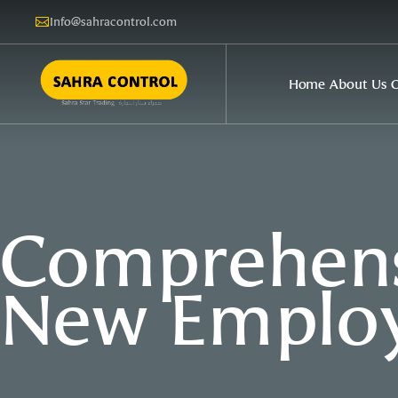
Info@sahracontrol.com
Home
About Us
O
Comprehensi
New Emplo