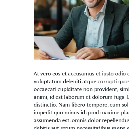
At vero eos et accusamus et iusto odio 
voluptatum deleniti atque corrupti quos
occaecati cupiditate non provident, simi
animi, id est laborum et dolorum fuga. 
distinctio. Nam libero tempore, cum sol
impedit quo minus id quod maxime plac
assumenda est, omnis dolor repellendus
debitis aut rerum necessitatibus saepe e