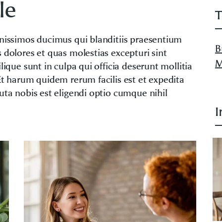
le
T
gnissimos ducimus qui blanditiis praesentium
B
 dolores et quas molestias excepturi sint
M
lique sunt in culpa qui officia deserunt mollitia
Et harum quidem rerum facilis est et expedita
uta nobis est eligendi optio cumque nihil
I