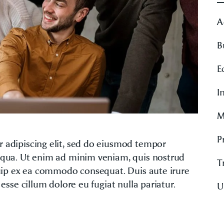
A
B
E
I
M
P
r adipiscing elit, sed do eiusmod tempor
liqua. Ut enim ad minim veniam, quis nostrud
T
iquip ex ea commodo consequat. Duis aute irure
 esse cillum dolore eu fugiat nulla pariatur.
U