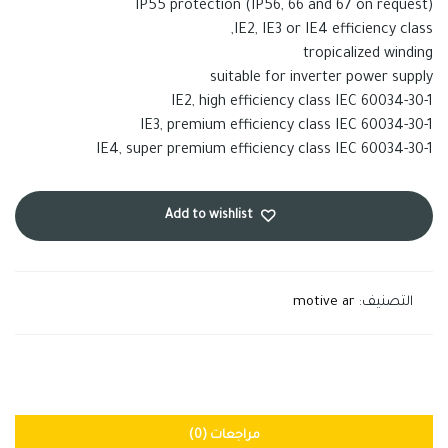
IP55 protection (IP56, 66 and 67 on request)
IE2, IE3 or IE4 efficiency class,
tropicalized winding
suitable for inverter power supply
IE2, high efficiency class IEC 60034-30-1
IE3, premium efficiency class IEC 60034-30-1
IE4, super premium efficiency class IEC 60034-30-1
Add to wishlist
التصنيف:
motive ar
مراجعات (0)