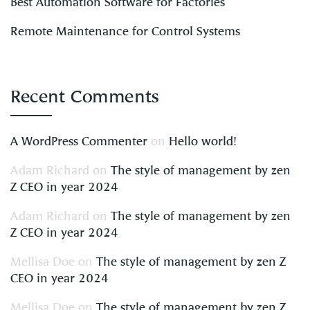
Best Automation Software for Factories
Remote Maintenance for Control Systems
Recent Comments
A WordPress Commenter
on
Hello world!
Adam Richard
on
The style of management by zen
Z CEO in year 2024
Adam Richard
on
The style of management by zen
Z CEO in year 2024
Mellisa Doe
on
The style of management by zen Z
CEO in year 2024
Mellisa Doe
on
The style of management by zen Z