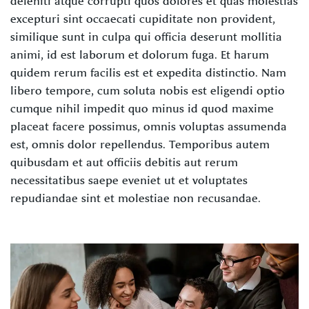
deleniti atque corrupti quos dolores et quas molestias
excepturi sint occaecati cupiditate non provident,
similique sunt in culpa qui officia deserunt mollitia
animi, id est laborum et dolorum fuga. Et harum
quidem rerum facilis est et expedita distinctio. Nam
libero tempore, cum soluta nobis est eligendi optio
cumque nihil impedit quo minus id quod maxime
placeat facere possimus, omnis voluptas assumenda
est, omnis dolor repellendus. Temporibus autem
quibusdam et aut officiis debitis aut rerum
necessitatibus saepe eveniet ut et voluptates
repudiandae sint et molestiae non recusandae.